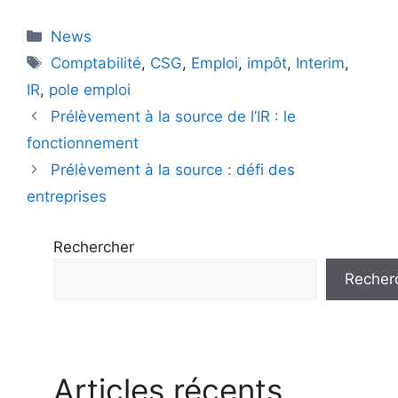
Catégories
News
Étiquettes
Comptabilité
,
CSG
,
Emploi
,
impôt
,
Interim
,
IR
,
pole emploi
Prélèvement à la source de l’IR : le
fonctionnement
Prélèvement à la source : défi des
entreprises
Rechercher
Recher
Articles récents