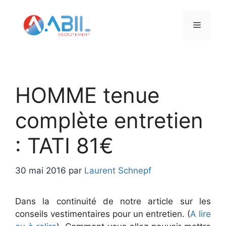
Aller
au
Menu
contenu
HOMME tenue
complète entretien
: TATI 81€
30 mai 2016
par
Laurent Schnepf
Dans la continuité de notre article sur les
conseils vestimentaires pour un entretien. (
A lire