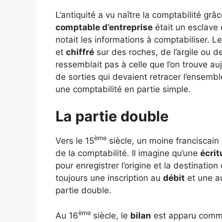
L’antiquité a vu naître la comptabilité g
comptable d’entreprise
était un esclave é
notait les informations à comptabiliser. Le
et
chiffré
sur des roches, de l’argile ou 
ressemblait pas à celle que l’on trouve au
de sorties qui devaient retracer l’ensem
une comptabilité en partie simple.
La partie double
ème
Vers le 15
siècle, un moine franciscain 
de la comptabilité. Il imagine qu’une
écri
pour enregistrer l’origine et la destinatio
toujours une inscription au
débit
et une 
partie double.
ème
Au 16
siècle, le
bilan
est apparu comme