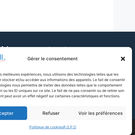
Nous contacter
Gérer le consentement
Vous avez une question ? N'hésitez pas à
les meilleures expériences, nous utilisons des technologies telles que les
nous contacter par e-mail ou par téléphone.
 stocker et/ou accéder aux informations des appareils. Le fait de consentir
ologies nous permettra de traiter des données telles que le comportement
n ou les ID uniques sur ce site. Le fait de ne pas consentir ou de retirer son
Contactez-nous
par e-mail
 peut avoir un effet négatif sur certaines caractéristiques et fonctions.
Appelez-nous au
01 77 01 82 40
cepter
Refuser
Voir les préférences
Politique de cookies
R.G.P.D