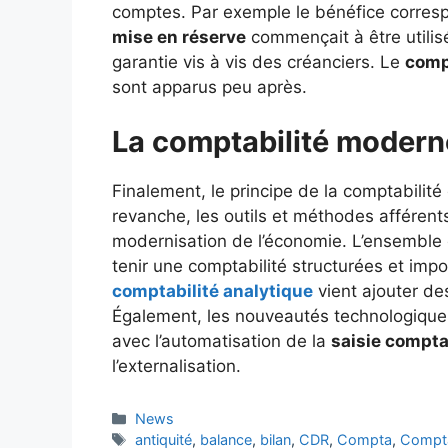
comptes. Par exemple le bénéfice correspo
mise en réserve
commençait à être utilisé
garantie vis à vis des créanciers. Le
comp
sont apparus peu après.
La comptabilité modern
Finalement, le principe de la comptabilité 
revanche, les outils et méthodes afféren
modernisation de l’économie. L’ensemble 
tenir une comptabilité structurées et impo
comptabilité analytique
vient ajouter de
Également, les nouveautés technologiques
avec l’automatisation de la
saisie compta
l’externalisation.
Catégories
News
Étiquettes
antiquité
,
balance
,
bilan
,
CDR
,
Compta
,
Compta