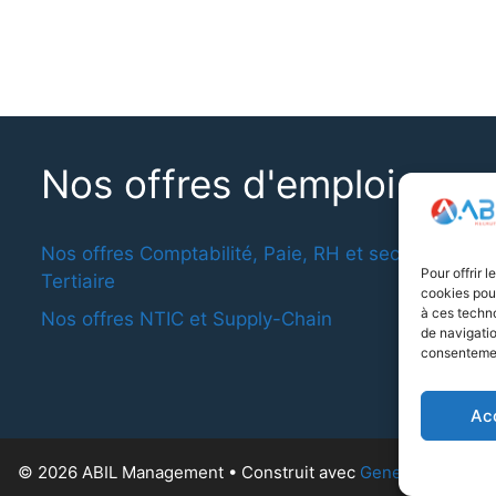
Nos offres d'emploi
Nos offres Comptabilité, Paie, RH et secteur
Pour offrir 
Tertiaire
cookies pour
à ces techn
Nos offres NTIC et Supply-Chain
de navigatio
consentement
Ac
© 2026 ABIL Management
• Construit avec
GeneratePress