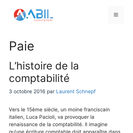
Aller
au
Menu
contenu
Paie
L’histoire de la
comptabilité
3 octobre 2016
par
Laurent Schnepf
Vers le 15ème siècle, un moine franciscain
italien, Luca Pacioli, va provoquer la
renaissance de la comptabilité. Il imagine
qu’une écriture comptable doit apparaître dans