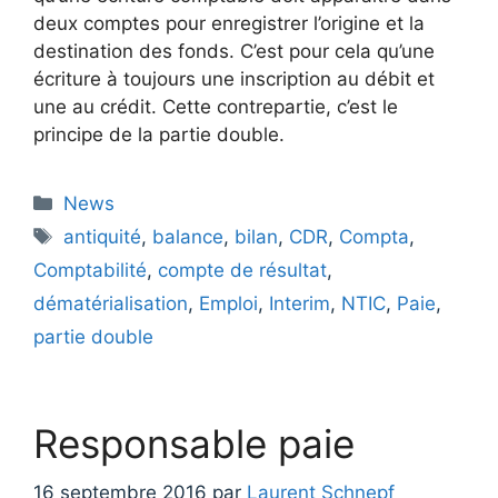
deux comptes pour enregistrer l’origine et la
destination des fonds. C’est pour cela qu’une
écriture à toujours une inscription au débit et
une au crédit. Cette contrepartie, c’est le
principe de la partie double.
Catégories
News
Étiquettes
antiquité
,
balance
,
bilan
,
CDR
,
Compta
,
Comptabilité
,
compte de résultat
,
dématérialisation
,
Emploi
,
Interim
,
NTIC
,
Paie
,
partie double
Responsable paie
16 septembre 2016
par
Laurent Schnepf