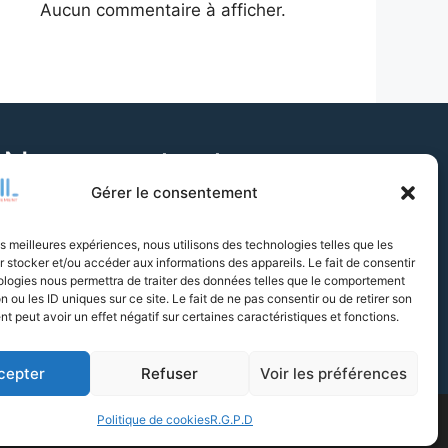
Aucun commentaire à afficher.
Nous contacter
Gérer le consentement
Vous avez une question ? N'hésitez pas à
les meilleures expériences, nous utilisons des technologies telles que les
nous contacter par e-mail ou par téléphone.
 stocker et/ou accéder aux informations des appareils. Le fait de consentir
ologies nous permettra de traiter des données telles que le comportement
n ou les ID uniques sur ce site. Le fait de ne pas consentir ou de retirer son
Contactez-nous
par e-mail
 peut avoir un effet négatif sur certaines caractéristiques et fonctions.
Appelez-nous au
01 77 01 82 40
cepter
Refuser
Voir les préférences
Politique de cookies
R.G.P.D