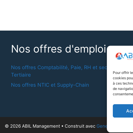
Nos offres d'emploi
Nos offres Comptabilité, Paie, RH et secteur
Pour offrir 
Tertiaire
cookies pour
à ces techn
Nos offres NTIC et Supply-Chain
de navigatio
consentement
Ac
© 2026 ABIL Management
• Construit avec
GeneratePress