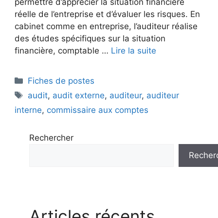
permettre d’apprécier la situation financière
réelle de l’entreprise et d’évaluer les risques. En
cabinet comme en entreprise, l’auditeur réalise
des études spécifiques sur la situation
financière, comptable …
Lire la suite
Catégories
Fiches de postes
Étiquettes
audit
,
audit externe
,
auditeur
,
auditeur
interne
,
commissaire aux comptes
Rechercher
Recher
Articles récents