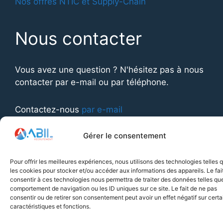
Nos offres NTIC et Supply-Chain
Nous contacter
Vous avez une question ? N'hésitez pas à nous
contacter par e-mail ou par téléphone.
Contactez-nous
par e-mail
Appelez-nous au
01 77 01 82 40
Gérer le consentement
Pour offrir les meilleures expériences, nous utilisons des technologies telles 
© 2026 ABIL Management
• Construit avec
les cookies pour stocker et/ou accéder aux informations des appareils. Le fai
GeneratePress
consentir à ces technologies nous permettra de traiter des données telles que
comportement de navigation ou les ID uniques sur ce site. Le fait de ne pas
consentir ou de retirer son consentement peut avoir un effet négatif sur cert
caractéristiques et fonctions.