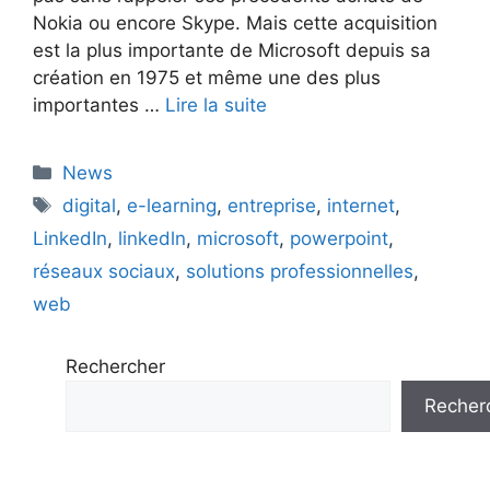
Nokia ou encore Skype. Mais cette acquisition
est la plus importante de Microsoft depuis sa
création en 1975 et même une des plus
importantes …
Lire la suite
Catégories
News
Étiquettes
digital
,
e-learning
,
entreprise
,
internet
,
LinkedIn
,
linkedln
,
microsoft
,
powerpoint
,
réseaux sociaux
,
solutions professionnelles
,
web
Rechercher
Recher