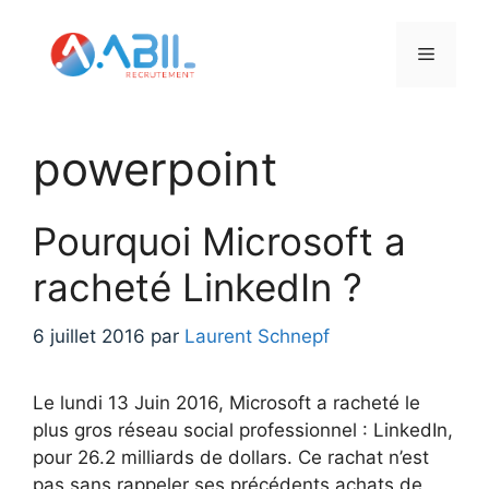
Aller
au
Menu
contenu
powerpoint
Pourquoi Microsoft a
racheté LinkedIn ?
6 juillet 2016
par
Laurent Schnepf
Le lundi 13 Juin 2016, Microsoft a racheté le
plus gros réseau social professionnel : LinkedIn,
pour 26.2 milliards de dollars. Ce rachat n’est
pas sans rappeler ses précédents achats de