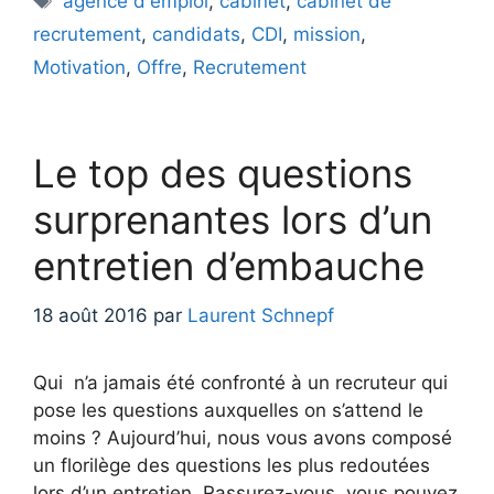
agence d'emploi
,
cabinet
,
cabinet de
recrutement
,
candidats
,
CDI
,
mission
,
Motivation
,
Offre
,
Recrutement
Le top des questions
surprenantes lors d’un
entretien d’embauche
18 août 2016
par
Laurent Schnepf
Qui n’a jamais été confronté à un recruteur qui
pose les questions auxquelles on s’attend le
moins ? Aujourd’hui, nous vous avons composé
un florilège des questions les plus redoutées
lors d’un entretien. Rassurez-vous, vous pouvez