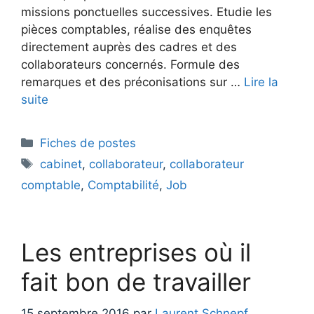
missions ponctuelles successives. Etudie les
pièces comptables, réalise des enquêtes
directement auprès des cadres et des
collaborateurs concernés. Formule des
remarques et des préconisations sur …
Lire la
suite
Catégories
Fiches de postes
Étiquettes
cabinet
,
collaborateur
,
collaborateur
comptable
,
Comptabilité
,
Job
Les entreprises où il
fait bon de travailler
15 septembre 2016
par
Laurent Schnepf